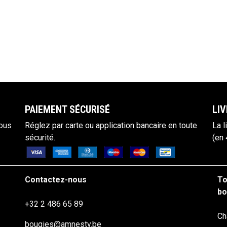
PAIEM​ENT SÉCURISÉ
LIV
vous
Réglez par carte ou applicat
ion bancaire en toute
La l
sécurité.
(en 
Contactez-nous
To
bo
+32 2 486 65 89
Ch
bougies@amnesty.be