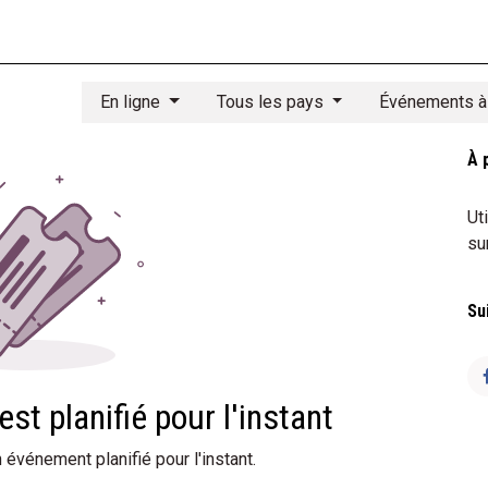
rie
Loisirs
Textile
Librairie
Jeunesse
Produits recyclés
En ligne
Tous les pays
Événements à
À 
Ut
su
Su
t planifié pour l'instant
événement planifié pour l'instant.