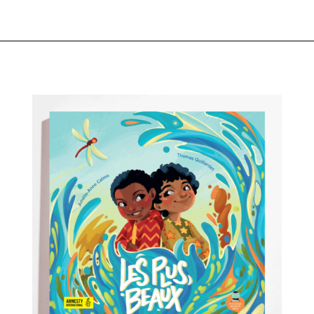
rie
Loisirs
Textile
Librairie
Jeunesse
Produits recyclés