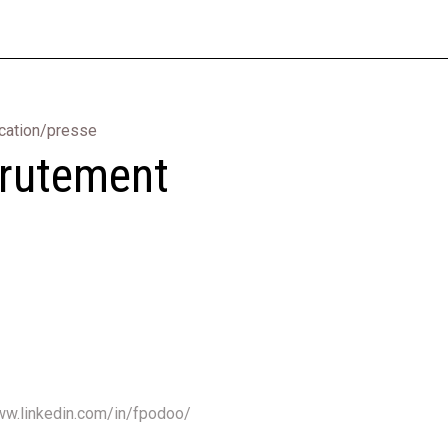
rie
Loisirs
Textile
Librairie
Jeunesse
Produits recyclés
ication/presse
ecrutement