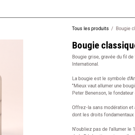
rie
Loisirs
Textile
Librairie
Jeunesse
Produits recyclés
Tous les produits
Bougie c
Bougie classiqu
Bougie grise, gravée du fil d
International.
La bougie est le symbole d'Amn
"Mieux vaut allumer une bougie
Peter Benenson, le fondateu
Offrez-la sans modération et a
dont les droits fondamentaux
N'oubliez pas de l'allumer le