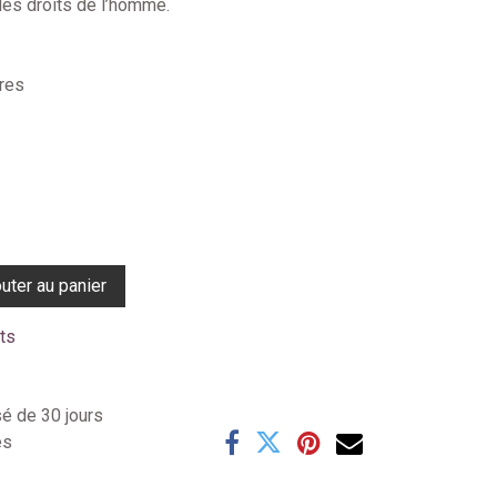
des droits de l’homme.
res
uter au panier
its
sé de 30 jours
es