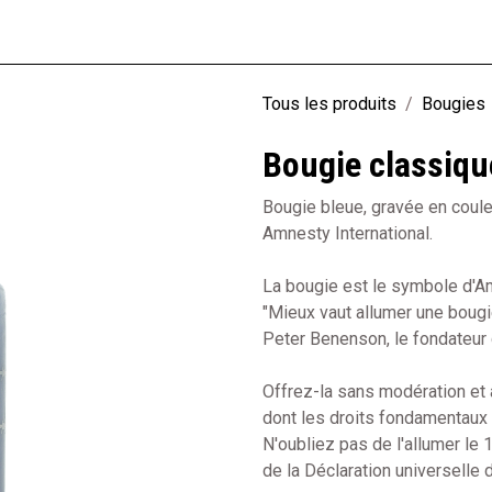
rie
Loisirs
Textile
Librairie
Jeunesse
Produits recyclés
Tous les produits
Bougies
Bougie classiqu
Bougie bleue, gravée en couleu
Amnesty International.
La bougie est le symbole d'Amn
"Mieux vaut allumer une bougie
Peter Benenson, le fondateu
Offrez-la sans modération et a
dont les droits fondamentaux
N'oubliez pas de l'allumer le
de la Déclaration universelle 