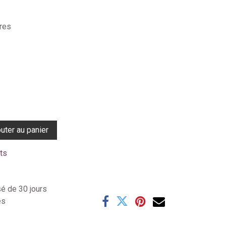
res
uter au panier
its
sé de 30 jours
es