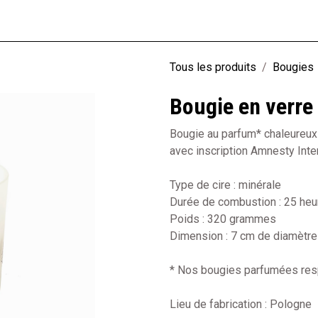
rie
Loisirs
Textile
Librairie
Jeunesse
Produits recyclés
Tous les produits
Bougies
Bougie en verre 
Bougie au parfum* chaleureux d
avec inscription Amnesty Inter
Type de cire : minérale
Durée de combustion : 25 heu
Poids : 320 grammes
Dimension : 7 cm de diamètre
* Nos bougies parfumées resp
Lieu de fabrication : Pologne