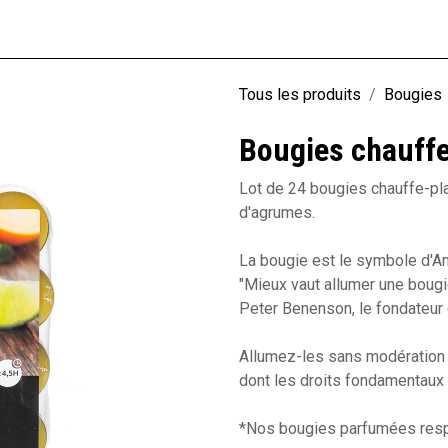
rie
Loisirs
Textile
Librairie
Jeunesse
Produits recyclés
Tous les produits
Bougies
Bougies chauff
Lot de 24 bougies chauffe-pl
d'agrumes.
La bougie est le symbole d'Amn
"Mieux vaut allumer une bougie
Peter Benenson, le fondateu
Allumez-les sans modération e
dont les droits fondamentaux
*Nos bougies parfumées respe