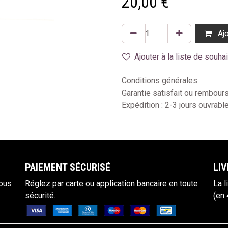
20,00
€
Ajo
Ajouter à la liste de souha
Conditions générales
Garantie satisfait ou rembour
Expédition : 2-3 jours ouvrabl
PAIEM​ENT SÉCURISÉ
LIV
vous
Réglez par carte ou applicat
ion bancaire en toute
La l
sécurité.
(en 