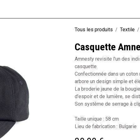
rie
Loisirs
Textile
Librairie
Jeunesse
Produits recyclés
Tous les produits
Textile
Casquette Amne
Amnesty revisite l'un des indi
casquette.
Confectionnée dans un coton n
arbore un design simple et él
La broderie jaune de la boug
d'espoir et de lumière, se dis
Son système de serrage à clip 
Taille unique : 58 cm
Lieu de fabrication : Bulgarie